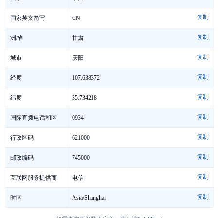
复制
CN
国家英文简写
复制
甘肃
洲/省
复制
庆阳
城市
复制
107.638372
经度
复制
35.734218
纬度
复制
0934
国际直拨电话和区
复制
号
621000
行政区码
复制
745000
邮政编码
复制
电信
互联网服务提供商
复制
Asia/Shanghai
时区