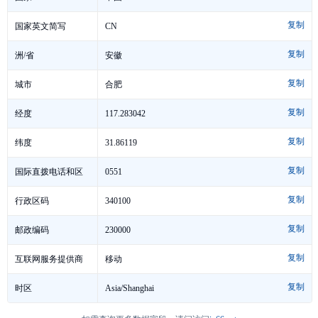
复制
CN
国家英文简写
复制
安徽
洲/省
复制
合肥
城市
复制
117.283042
经度
复制
31.86119
纬度
复制
0551
国际直拨电话和区
复制
号
340100
行政区码
复制
230000
邮政编码
复制
移动
互联网服务提供商
复制
Asia/Shanghai
时区