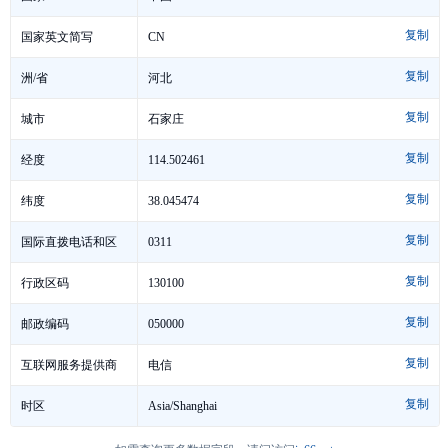
复制
CN
国家英文简写
复制
河北
洲/省
复制
石家庄
城市
复制
114.502461
经度
复制
38.045474
纬度
复制
0311
国际直拨电话和区
复制
号
130100
行政区码
复制
050000
邮政编码
复制
电信
互联网服务提供商
复制
Asia/Shanghai
时区