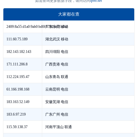
如需查询更多数据字段，请问访问
ip66.net
大家都在查
广东东莞 移动
2409:8a55:d1a0:9ab0:bd0f:b781:ee7f:a9af
湖北武汉 移动
111.60.75.189
四川绵阳 电信
182.143.182.143
广西贵港 电信
171.111.206.8
山东青岛 联通
112.224.195.47
云南昆明 电信
61.166.198.168
安徽芜湖 电信
183.163.52.149
广东广州 电信
183.6.97.219
河南平顶山 联通
115.59.138.37