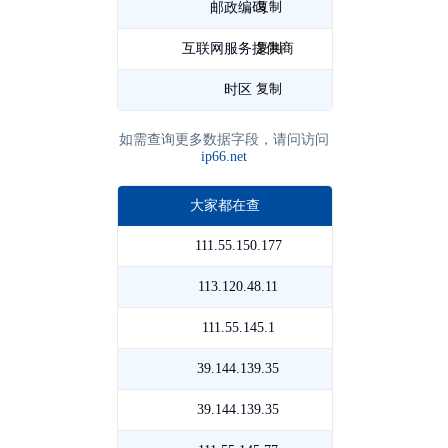
复制
邮政编码
678000
复制
互联网服务提供商
电
复制
信
时区
Asia/Shanghai
如需查询更多数据字段，请问访问
ip66.net
大家都在查
111.55.150.177
四
川
113.120.48.11
山
成
东
111.55.145.1
四
都
济
川
39.144.139.35
四
移
南
成
川
39.144.139.35
四
动
电
都