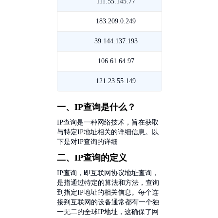
成
川
111.55.145.77
四
信
移
都
成
川
183.209.0.249
江
动
移
都
成
苏
39.144.137.193
四
动
移
都
无
川
106.61.64.97
云
动
移
锡
成
南
121.23.55.149
河
动
移
都
昆
北
一、IP查询是什么？
动
移
明
廊
IP查询是一种网络技术，旨在获取
与特定IP地址相关的详细信息。以
动
电
坊
下是对IP查询的详细
二、IP查询的定义
信
联
IP查询，即互联网协议地址查询，
通
是指通过特定的算法和方法，查询
到指定IP地址的相关信息。每个连
接到互联网的设备通常都有一个独
一无二的全球IP地址，这确保了网