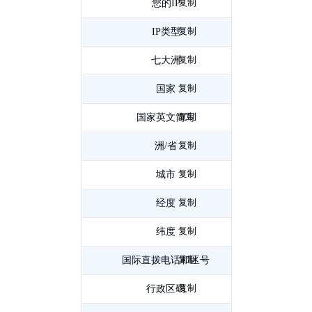
复制
您的IP
222.219.124.1
复制
IP类型
IPv4
复制
七大洲
亚
复制
洲
国家
中
复制
国
国家英文简写
CN
复制
洲/省
云
复制
南
城市
保
复制
山
经度
99.167133
复制
纬度
25.111802
复制
国际直拨电话和区号
0875
复制
行政区码
530500