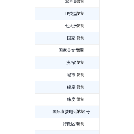
复制
您的IP
211.156.88.181
复制
IP类型
IPv4
复制
七大洲
亚
复制
洲
国家
中
复制
国
国家英文简写
CN
复制
洲/省
福
复制
建
城市
南
复制
平
经度
118.178459
复制
纬度
26.635627
复制
国际直拨电话和区号
0599
复制
行政区码
350700