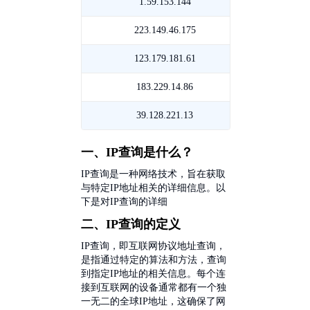
凉
徽
1.59.153.144
黑
电
山
合
龙
223.149.46.175
湖
信
电
肥
江
南
123.179.181.61
内
信
联
佳
怀
蒙
183.229.14.86
重
通
木
化
古
庆
39.128.221.13
云
斯
电
通
重
南
一、IP查询是什么？
联
信
辽
庆
保
IP查询是一种网络技术，旨在获取
与特定IP地址相关的详细信息。以
通
电
移
山
下是对IP查询的详细
二、IP查询的定义
信
动
移
IP查询，即互联网协议地址查询，
动
是指通过特定的算法和方法，查询
到指定IP地址的相关信息。每个连
接到互联网的设备通常都有一个独
一无二的全球IP地址，这确保了网