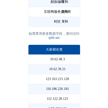
复制
邮政编码
353000
复制
互联网服务提供商
高
复制
能
时区
Asia/Shanghai
物
如需查询更多数据字段，请问访问
ip66.net
理
大家都在查
研
10.62.48.3
保
究
留
10.62.39.21
保
所
保
留
123.163.215.128
河
留
保
南
110.186.226.181
四
留
周
川
112.122.28.123
安
口