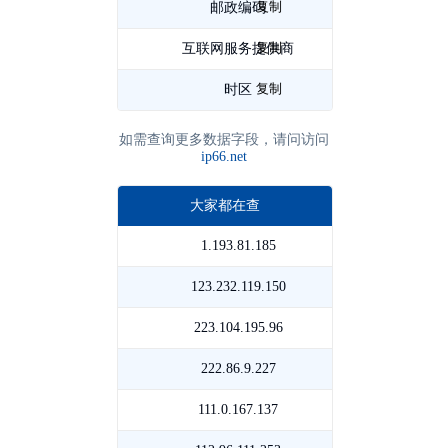
复制
邮政编码
063000
复制
互联网服务提供商
移
复制
动
时区
Asia/Shanghai
如需查询更多数据字段，请问访问
ip66.net
大家都在查
1.193.81.185
河
南
123.232.119.150
山
郑
东
223.104.195.96
山
州
济
东
222.86.9.227
贵
电
南
潍
州
111.0.167.137
浙
信
联
坊