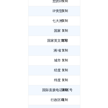
复制
您的IP
183.198.136.2
复制
IP类型
IPv4
复制
七大洲
亚
复制
洲
国家
中
复制
国
国家英文简写
CN
复制
洲/省
河
复制
北
城市
唐
复制
山
经度
118.175393
复制
纬度
39.635113
复制
国际直拨电话和区号
0315
复制
行政区码
130200