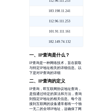
遵
江
112.96.111.253
广
通
移
义
舟
东
183.198.11.241
河
动
电
山
中
北
112.96.111.253
广
信
移
山
邯
东
101.91.111.161
上
动
联
郸
中
海
182.149.74.132
四
通
移
山
上
川
一、IP查询是什么？
动
联
海
成
IP查询是一种网络技术，旨在获取
与特定IP地址相关的详细信息。以
通
电
都
下是对IP查询的详细
二、IP查询的定义
信
电
IP查询，即互联网协议地址查询，
信
是指通过特定的算法和方法，查询
到指定IP地址的相关信息。每个连
接到互联网的设备通常都有一个独
一无二的全球IP地址，这确保了网