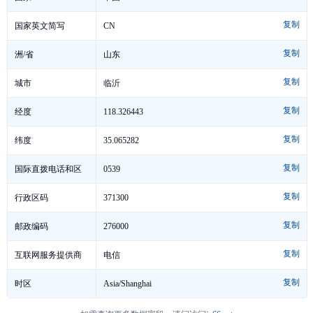
复制
CN
国家英文简写
复制
山东
洲/省
复制
临沂
城市
复制
118.326443
经度
复制
35.065282
纬度
复制
0539
国际直拨电话和区
复制
号
371300
行政区码
复制
276000
邮政编码
复制
电信
互联网服务提供商
复制
Asia/Shanghai
时区