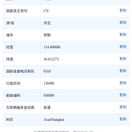
复制
CN
国家英文简写
复制
河北
洲/省
复制
邯郸
城市
复制
114.490686
经度
复制
36.612273
纬度
复制
0310
国际直拨电话和区
复制
号
130400
行政区码
复制
056000
邮政编码
复制
联通
互联网服务提供商
复制
Asia/Shanghai
时区