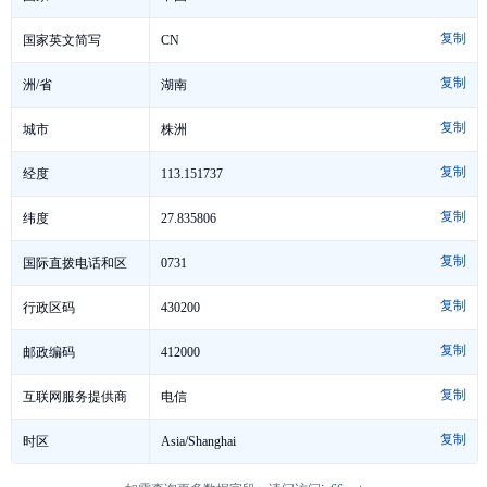
复制
CN
国家英文简写
复制
湖南
洲/省
复制
株洲
城市
复制
113.151737
经度
复制
27.835806
纬度
复制
0731
国际直拨电话和区
复制
号
430200
行政区码
复制
412000
邮政编码
复制
电信
互联网服务提供商
复制
Asia/Shanghai
时区